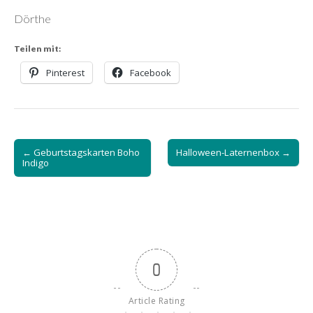
Dörthe
Teilen mit:
Pinterest
Facebook
Post
← Geburtstagskarten Boho
Halloween-Laternenbox →
navigation
Indigo
0
Article Rating