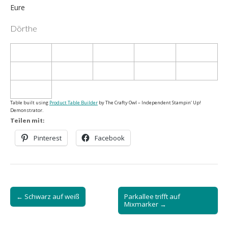
Eure
Dörthe
Table built using
Product Table Builder
by The Crafty Owl – Independent Stampin‘ Up!
Demonstrator.
Teilen mit:
Pinterest
Facebook
Post
← Schwarz auf weiß
Parkallee trifft auf
navigation
Mixmarker →