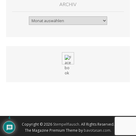
ARCHIV
Archiv
4
Copyright © 2026
Stempelflausch
. All Rights Reserved.
The Magazine Premium Theme by
bavotasan.com
.