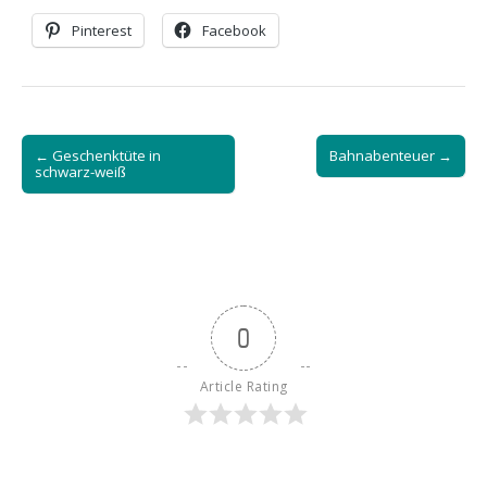
Pinterest
Facebook
Post
← Geschenktüte in
Bahnabenteuer →
navigation
schwarz-weiß
0
Article Rating