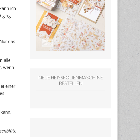
kann ich
 ging
 Nur das
n alle
r, wenn
NEUE HEISSFOLIENMASCHINE
BESTELLEN
ei einer
 es
 kann.
osenblüte