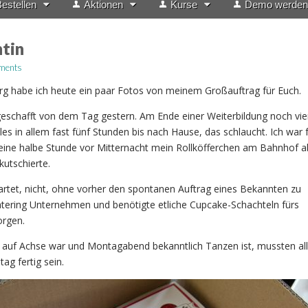
estellen
Aktionen
Kurse
Demo werden
ntin
ments
rg habe ich heute ein paar Fotos von meinem Großauftrag für Euch.
geschafft von dem Tag gestern. Am Ende einer Weiterbildung noch vie
es in allem fast fünf Stunden bis nach Hause, das schlaucht. Ich war f
 eine halbe Stunde vor Mitternacht mein Rollköfferchen am Bahnhof
kutschierte.
artet, nicht, ohne vorher den spontanen Auftrag eines Bekannten zu
Catering Unternehmen und benötigte etliche Cupcake-Schachteln fürs
orgen.
uf Achse war und Montagabend bekanntlich Tanzen ist, mussten all
tag fertig sein.