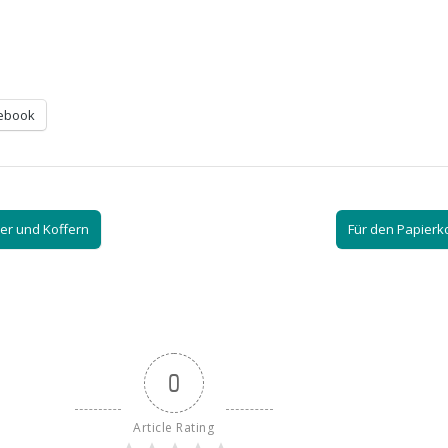
ebook
er und Koffern
Für den Papier
0
Article Rating