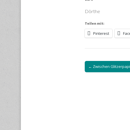
Dörthe
Teilen mit:
Pinterest
Fac
Post
← Zwischen Glitzerpapi
navigation