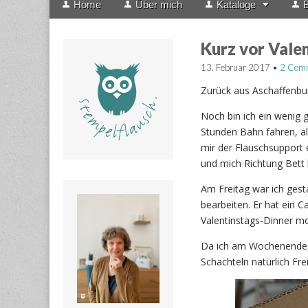
Home
Über mich
Kataloge
B
menu
to
content
Kurz vor Vale
13. Februar 2017
•
2 Com
Zurück aus Aschaffenbu
Noch bin ich ein wenig 
Stunden Bahn fahren, all
mir der Flauschsupport
und mich Richtung Bett 
Am Freitag war ich gest
bearbeiten. Er hat ein 
Valentinstags-Dinner m
Da ich am Wochenende a
Schachteln natürlich Frei