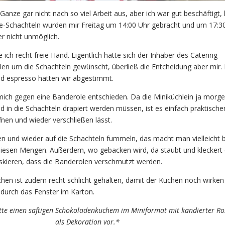
anze gar nicht nach so viel Arbeit aus, aber ich war gut beschäftigt, 
e-Schachteln wurden mir Freitag um 14:00 Uhr gebracht und um 17:30
r nicht unmöglich.
 ich recht freie Hand. Eigentlich hatte sich der Inhaber des Catering
n um die Schachteln gewünscht, überließ die Entcheidung aber mir.
nd espresso hatten wir abgestimmt.
mich gegen eine Banderole entschieden. Da die Miniküchlein ja morge
d in die Schachteln drapiert werden müssen, ist es einfach praktische
ffnen und wieder verschließen lässt.
en und wieder auf die Schachteln fummeln, das macht man vielleicht b
 diesen Mengen. Außerdem, wo gebacken wird, da staubt und kleckert
skieren, dass die Banderolen verschmutzt werden.
chen ist zudem recht schlicht gehalten, damit der Kuchen noch wirken
 durch das Fenster im Karton.
 bitte einen saftigen Schokoladenkuchem im Miniformat mit kandierter R
als Dekoration vor.*