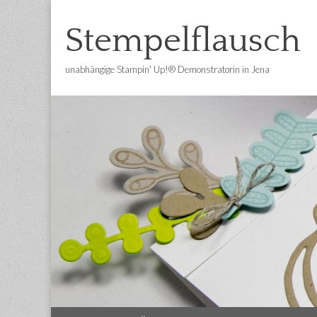
Stempelflausch
unabhängige Stampin' Up!® Demonstratorin in Jena
Main
Skip