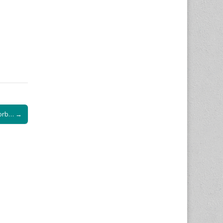
korb… →