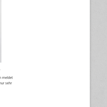
.
nn meldet
nur sehr