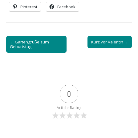
Pinterest
Facebook
Post
← Gartengrüße zum
Kurz vor Valentin →
navigation
Geburtstag
0
Article Rating