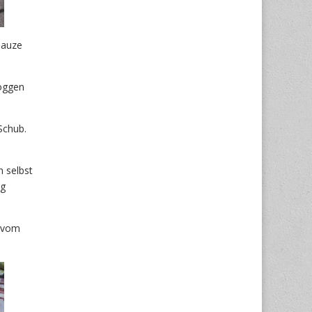
nauze
loggen
Schub.
n selbst
ng
e vom