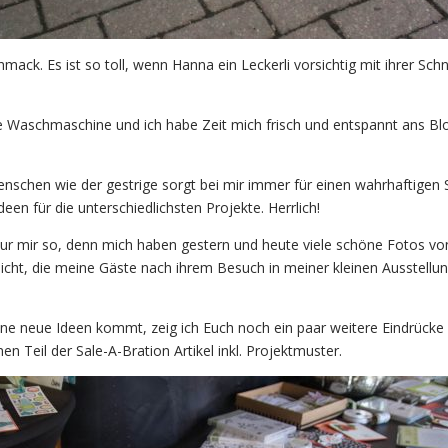
mack. Es ist so toll, wenn Hanna ein Leckerli vorsichtig mit ihrer Sch
ie Waschmaschine und ich habe Zeit mich frisch und entspannt ans B
enschen wie der gestrige sorgt bei mir immer für einen wahrhaftigen 
deen für die unterschiedlichsten Projekte. Herrlich!
nur mir so, denn mich haben gestern und heute viele schöne Fotos vo
icht, die meine Gäste nach ihrem Besuch in meiner kleinen Ausstellu
öne neue Ideen kommt, zeig ich Euch noch ein paar weitere Eindrück
nen Teil der Sale-A-Bration Artikel inkl. Projektmuster.