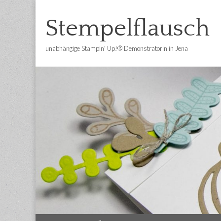
Stempelflausch
unabhängige Stampin' Up!® Demonstratorin in Jena
Main
Skip