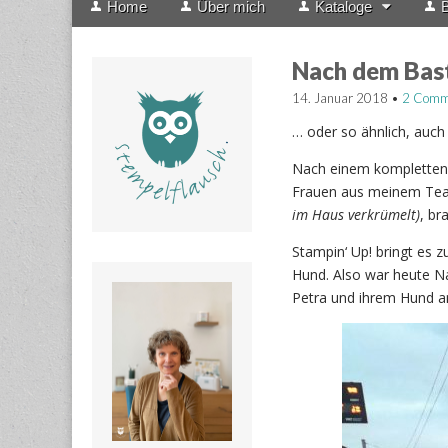
Home
Über mich
Kataloge
B
menu
to
content
Nach dem Bas
14. Januar 2018
•
2 Comm
… oder so ähnlich, auch 
Nach einem kompletten
Frauen aus meinem Te
im Haus verkrümelt)
, br
Stampin‘ Up! bringt es 
Hund. Also war heute Na
Petra und ihrem Hund a