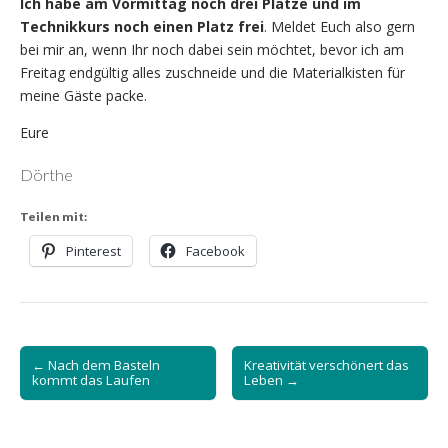
Ich habe am Vormittag noch drei Plätze und im
Technikkurs noch einen Platz frei
. Meldet Euch also gern
bei mir an, wenn Ihr noch dabei sein möchtet, bevor ich am
Freitag endgültig alles zuschneide und die Materialkisten für
meine Gäste packe.
Eure
Dörthe
Teilen mit:
Pinterest
Facebook
Post
← Nach dem Basteln
Kreativität verschönert das
navigation
kommt das Laufen
Leben →