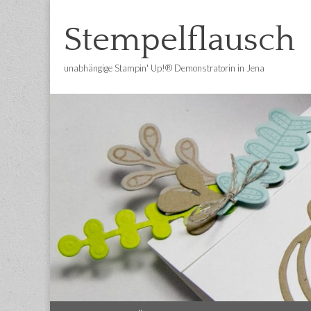
Stempelflausch
unabhängige Stampin' Up!® Demonstratorin in Jena
Main
Skip