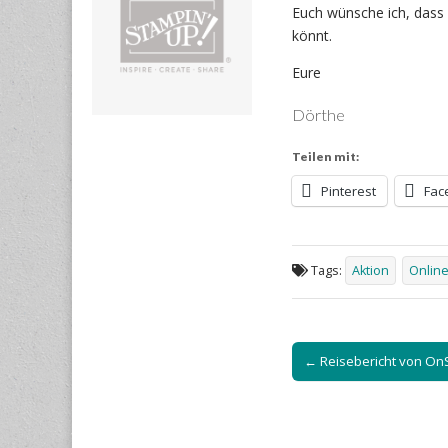
Euch wünsche ich, dass 
könnt.
Eure
Dörthe
Teilen mit:
Pinterest
Fac
Tags:
Aktion
Online
Post
← Reisebericht von On
navigation