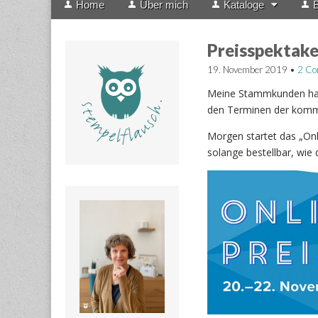
Home
Über mich
Kataloge
B
menu
to
content
Preisspektake
19. November 2019
•
2 C
Meine Stammkunden habe
den Terminen der kom
Morgen startet das „On
solange bestellbar, wie d