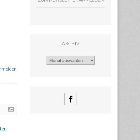
ARCHIV
Archiv
nmelden
ten