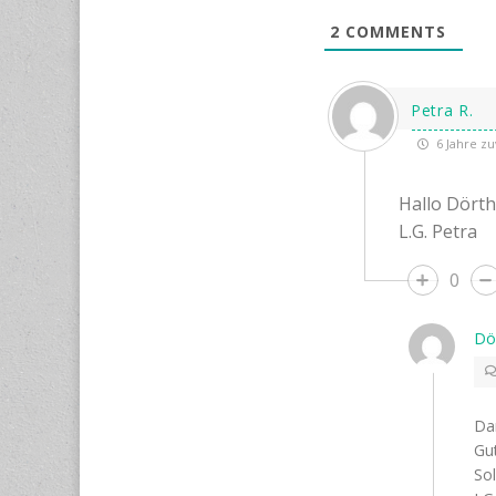
2
COMMENTS
Petra R.
6 Jahre zu
Hallo Dörthe
L.G. Petra
0
Dö
Dan
Gut
Sol