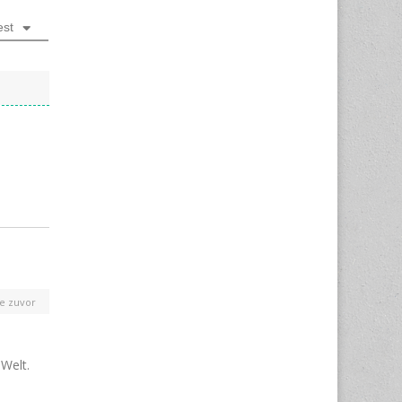
est
re zuvor
 Welt.