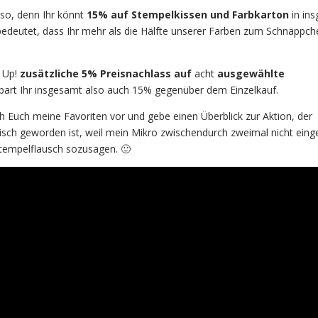
also, denn Ihr könnt
15% auf Stempelkissen und Farbkarton
in in
edeutet, dass Ihr mehr als die Hälfte unserer Farben zum Schnäppch
 Up!
zusätzliche 5% Preisnachlass auf
acht
ausgewählte
 spart Ihr insgesamt also auch 15% gegenüber dem Einzelkauf.
ch Euch meine Favoriten vor und gebe einen Überblick zur Aktion, der
sch geworden ist, weil mein Mikro zwischendurch zweimal nicht eing
Stempelflausch sozusagen. 🙂