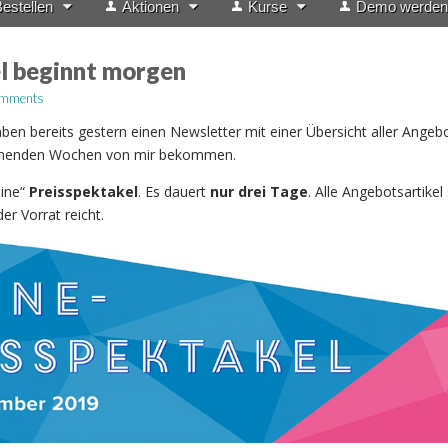
estellen
Aktionen
Kurse
Demo werden
l beginnt morgen
omments
n bereits gestern einen Newsletter mit einer Übersicht aller Angeb
menden Wochen von mir bekommen.
line“
Preisspektakel
. Es dauert
nur drei Tage
. Alle Angebotsartikel
er Vorrat reicht.