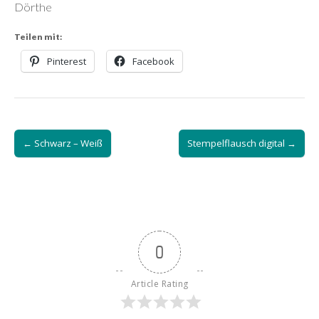
Dörthe
Teilen mit:
Pinterest
Facebook
Post
← Schwarz – Weiß
Stempelflausch digital →
navigation
0
Article Rating