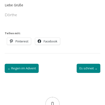
Liebe Grüße
Dörthe
Teilen mit:
Pinterest
Facebook
Post
← Regen im Advent
Es schneit →
navigation
0