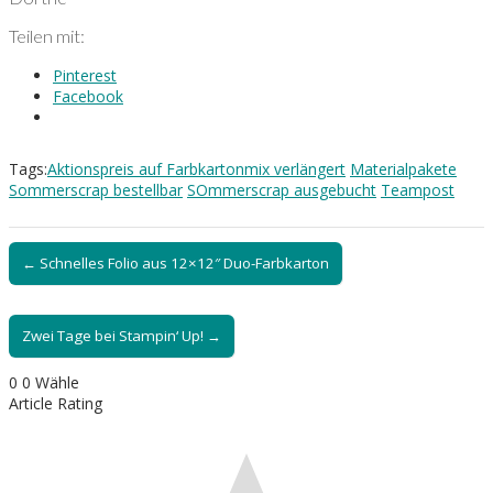
Teilen mit:
Pinterest
Facebook
Tags:
Aktionspreis auf Farbkartonmix verlängert
Materialpakete
Sommerscrap bestellbar
SOmmerscrap ausgebucht
Teampost
← Schnelles Folio aus 12×12″ Duo-Farbkarton
Zwei Tage bei Stampin‘ Up! →
0
0
Wähle
Article Rating