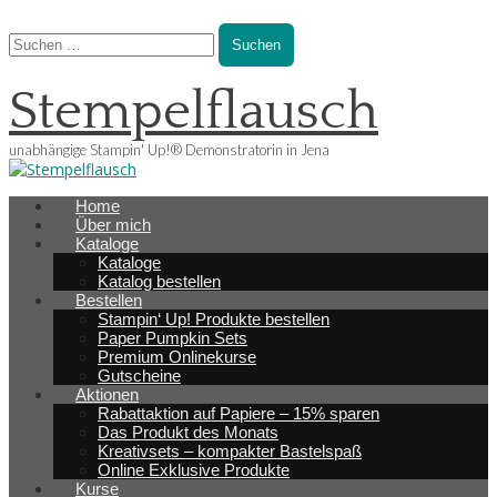
Suchen
nach:
Stempelflausch
unabhängige Stampin' Up!® Demonstratorin in Jena
Main
Skip
Home
menu
to
Über mich
content
Kataloge
Kataloge
Katalog bestellen
Bestellen
Stampin‘ Up! Produkte bestellen
Paper Pumpkin Sets
Premium Onlinekurse
Gutscheine
Aktionen
Rabattaktion auf Papiere – 15% sparen
Das Produkt des Monats
Kreativsets – kompakter Bastelspaß
Online Exklusive Produkte
Kurse