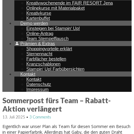
Kreativwochenende im FAIR RESORT Jena
Onlinekurse mit Materialpaket
Kreativkurse
Kartenbuffet
Demo werden
Einsteigen bei Stampin‘ Up!
Online-Antrag
Team Stempelflausch
Prämien & Extras
Shoppingvorteile erklärt
Sternennacht
Farbfächer bestellen
Kranzschablonen
Stampin‘ Up! Farbübersichten
Kontakt
Kontakt
Datenschutz
Impressum
Post
Sommerpost fürs Team – Rabatt-
navigation
Aktion verlängert
13. Juli 2025
•
3 Comments
Eigentlich war unser Plan als Team für diesen Sommer ein Besuch
in einer Papierfarbrik. Allerdings hat Gaby, die den guten Draht