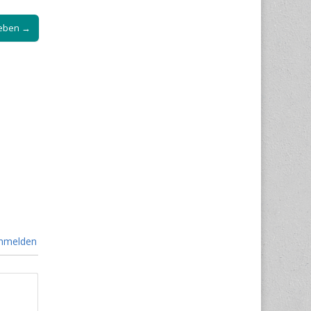
leben →
nmelden