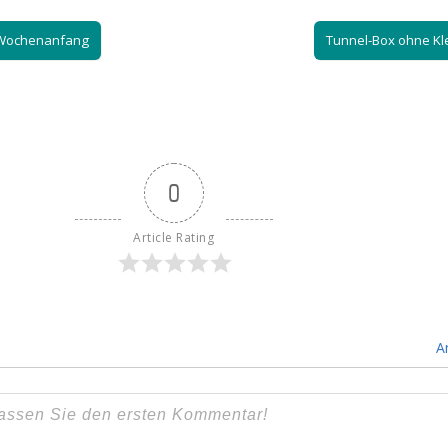
Wochenanfang
Tunnel-Box ohne K
0
Article Rating
A