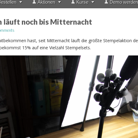
estellen
Aktionen
Kurse
Demo werden
 läuft noch bis Mitternacht
omments
mitbekommen hast, seit Mitternacht läuft die größte Stempelaktion d
 bekommst 15% auf eine Vielzahl Stempelsets.