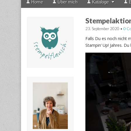
Home
Über mich
Kataloge
B
menu
to
content
Stempelaktion
23. September 2020
•
0 C
Falls Du es noch nicht 
Stampin‘ Up! Jahres. Du