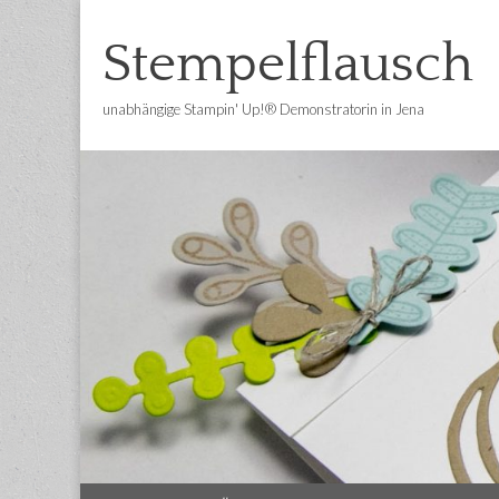
Stempelflausch
unabhängige Stampin' Up!® Demonstratorin in Jena
Main
Skip