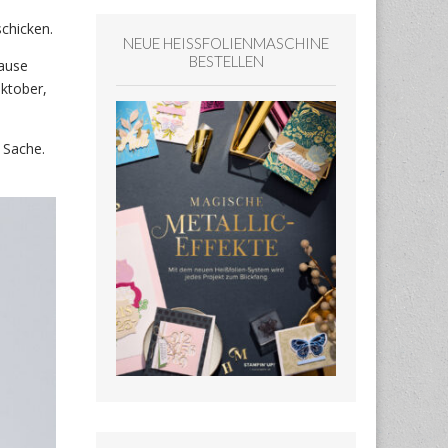
schicken.
NEUE HEISSFOLIENMASCHINE
BESTELLEN
Pause
Oktober,
 Sache.