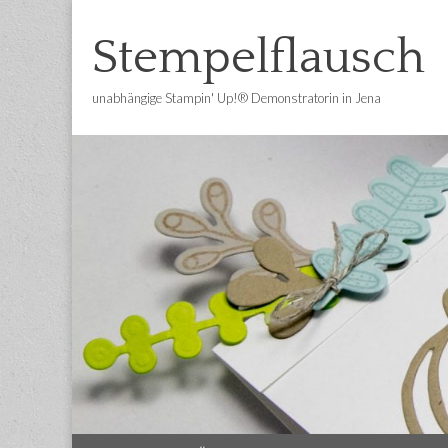
Stempelflausch
unabhängige Stampin' Up!® Demonstratorin in Jena
Main
Skip