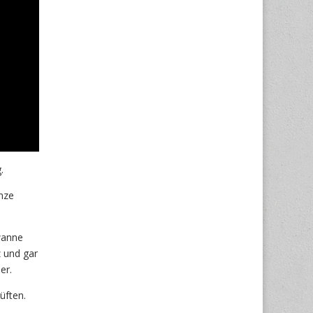
.
nze
wanne
z und gar
er.
üften.