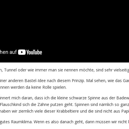
n, Tunnel oder wie immer man sie nennen möchte, sind sehr vielseitig
iner anderen Bastel-Idee nach diesem Prinzip. Mal sehen, wie das Ga
innen werden da keine Rolle spielen.
innert mich daran, dass ich die kleine schwarze Spinne aus der Bade
 Flauschkind sich die Zähne putzen geht. Spinnen sind nämlich so gan
haben wir ziemlich viele dieser Krabbeltiere und die sind nicht aus Papi
gutes Raumklima. Wenn es also danach geht, dann müssen wir nicht l