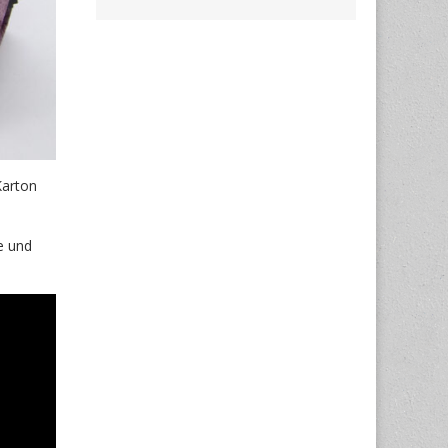
Karton
e und