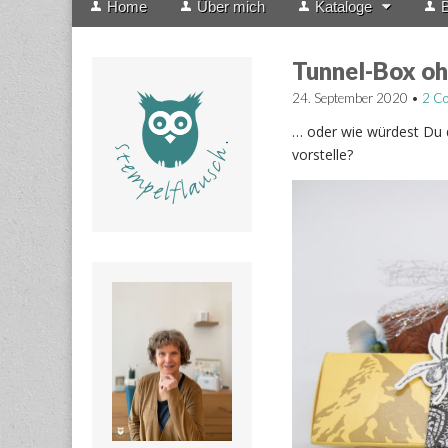
Home
Über mich
Kataloge
B
menu
to
content
Tunnel-Box oh
24. September 2020
•
2 C
… oder wie würdest Du 
vorstelle?