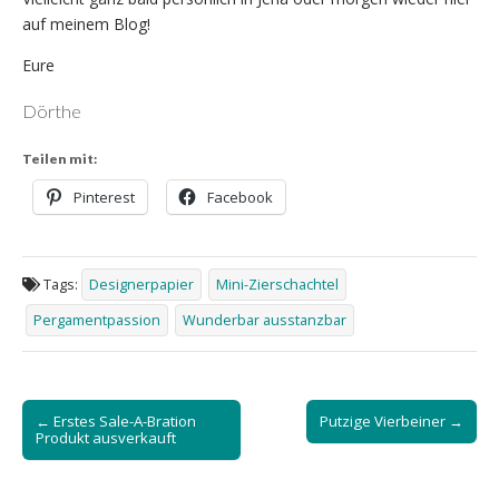
auf meinem Blog!
Eure
Dörthe
Teilen mit:
Pinterest
Facebook
Tags:
Designerpapier
Mini-Zierschachtel
Pergamentpassion
Wunderbar ausstanzbar
Post
← Erstes Sale-A-Bration
Putzige Vierbeiner →
navigation
Produkt ausverkauft