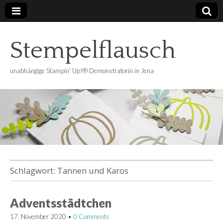
Stempelflausch
unabhängige Stampin' Up!® Demonstratorin in Jena
Schlagwort:
Tannen und Karos
Adventsstädtchen
17. November 2020
•
0 Comments