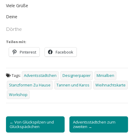
Viele Grüße
Deine
Dörthe
Teilen mit:
Pinterest
Facebook
Tags:
Adventsstädtchen
Designerpapier
Minialben
Stanzformen Zu Hause
Tannen und Karos
Weihnachtskarte
Workshop
Post
← Von Glückspilzen und
Adventsstädtchen zum
navigation
Glückspäckchen
zweiten →