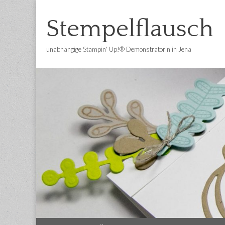
Stempelflausch
unabhängige Stampin' Up!® Demonstratorin in Jena
Main
Skip