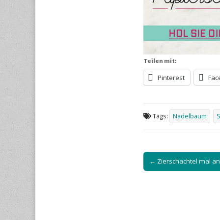
Teilen mit:
Pinterest
Fac
Tags:
Nadelbaum
S
Post
← Zierschachtel mal a
navigation