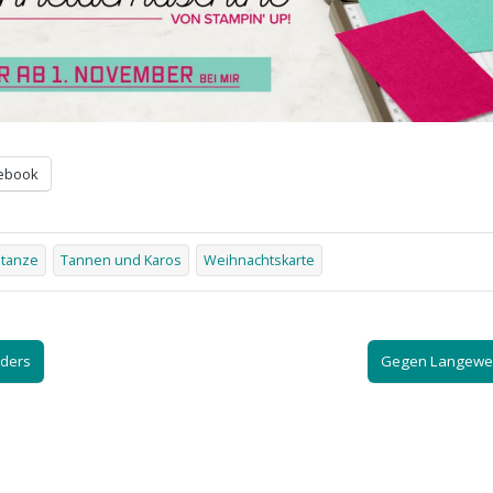
ebook
tanze
Tannen und Karos
Weihnachtskarte
nders
Gegen Langewe