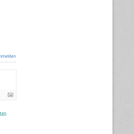
nmelden
ten