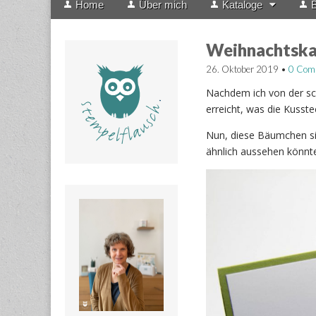
Home
Über mich
Kataloge
B
menu
to
content
Weihnachtska
26. Oktober 2019
•
0 Com
Nachdem ich von der sc
erreicht, was die Kusst
Nun, diese Bäumchen si
ähnlich aussehen könnt