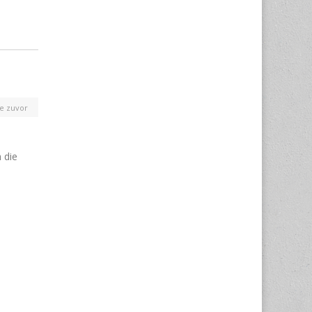
re zuvor
 die