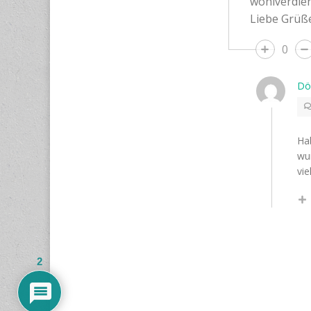
wohlverdien
Liebe Grüße
0
Dö
Hab
wu
vie
2