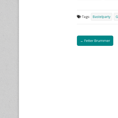
Tags:
Bastelparty
G
Post
← Fetter Brummer
navigation