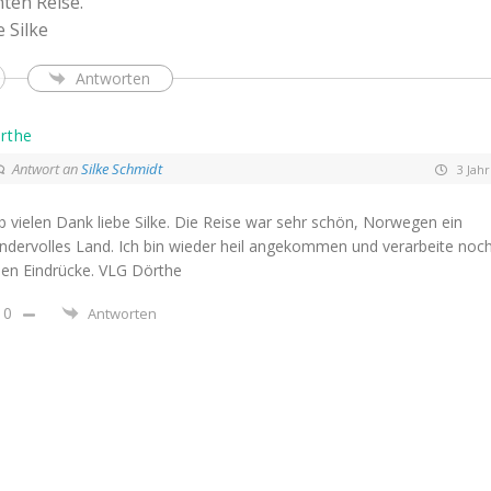
ten Reise.
 Silke
Antworten
rthe
Antwort an
Silke Schmidt
3 Jah
 vielen Dank liebe Silke. Die Reise war sehr schön, Norwegen ein
ndervolles Land. Ich bin wieder heil angekommen und verarbeite noch
len Eindrücke. VLG Dörthe
0
Antworten