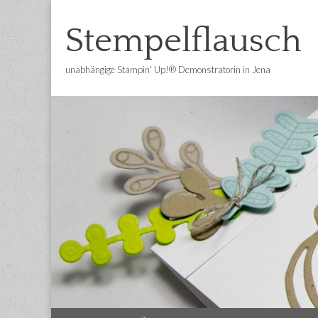
Stempelflausch
unabhängige Stampin' Up!® Demonstratorin in Jena
Main
Skip