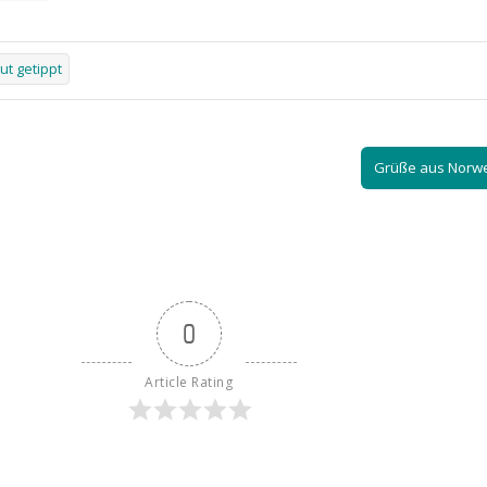
ut getippt
Grüße aus Norw
0
Article Rating