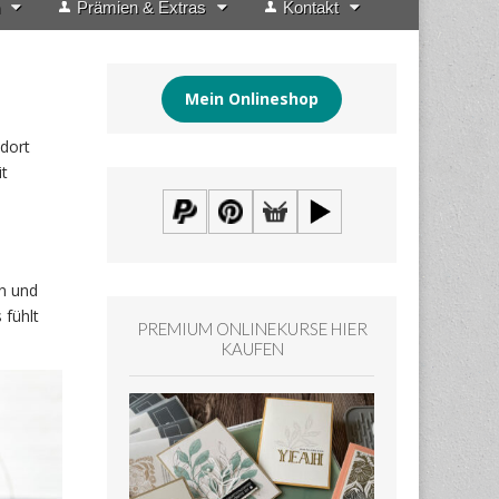
Prämien & Extras
Kontakt
Mein Onlineshop
 dort
it
n und
 fühlt
PREMIUM ONLINEKURSE HIER
KAUFEN