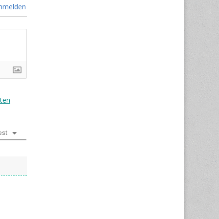
nmelden
ten
est