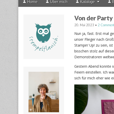
Home
Über mich
Kataloge
B
menu
to
content
Von der Party 
20. Mai 2023
•
2 Commen
Nun ja, fast. Erst mal 
unser Flieger nach Groß
Stampin‘ Up! zu sein, is
bisschen stolz auf diese
Demonstratoren weltwei
Gestern Abend konnte i
Feiern einstellen. Ich w
sich für mich eher wie e