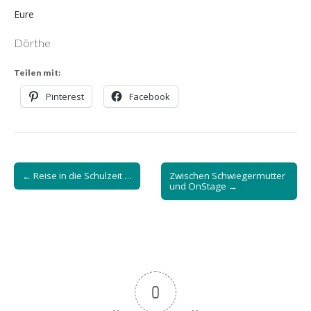
Eure
Dörthe
Teilen mit:
Pinterest
Facebook
Post
← Reise in die Schulzeit …
Zwischen Schwiegermutter
navigation
und OnStage →
0