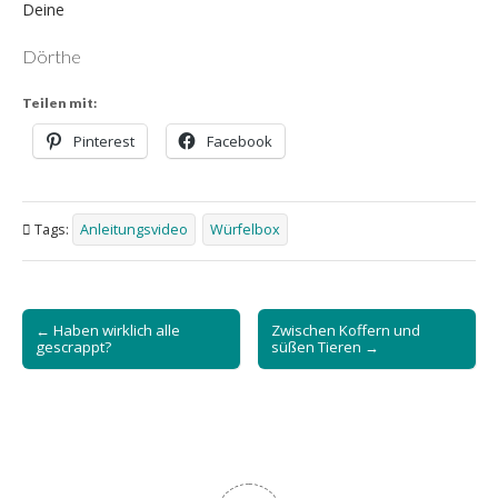
Deine
Dörthe
Teilen mit:
Pinterest
Facebook
Tags:
Anleitungsvideo
Würfelbox
Post
← Haben wirklich alle
Zwischen Koffern und
navigation
gescrappt?
süßen Tieren →