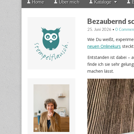
Home
Über mich
Kataloge
B
menu
to
content
Bezaubernd s
25. Juni 2026
•
0 Commen
Wie Du weißt, experimen
neuen Onlinekurs
steckt
Entstanden ist dabei – 
finde ich sie sehr gelu
machen lässt.