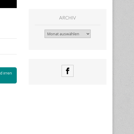
ARCHIV
Archiv
d irren