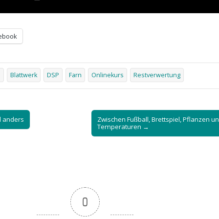
ebook
o
Blattwerk
DSP
Farn
Onlinekurs
Restverwertung
 anders
Zwischen Fußball, Brettspiel, Pflanzen un
Temperaturen →
0