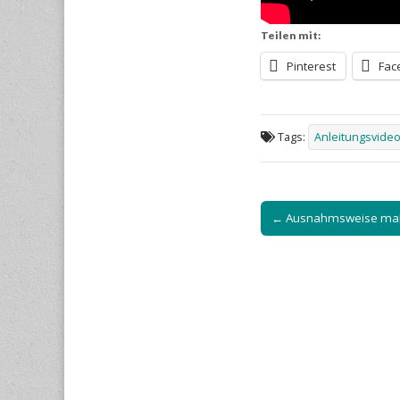
Teilen mit:
Pinterest
Fac
Tags:
Anleitungsvide
Post
← Ausnahmsweise mal
navigation