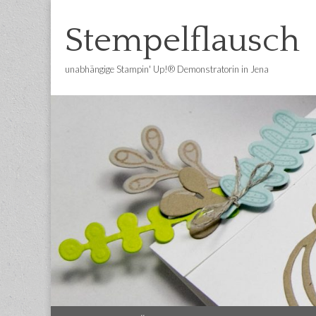
Stempelflausch
unabhängige Stampin' Up!® Demonstratorin in Jena
Main
Skip