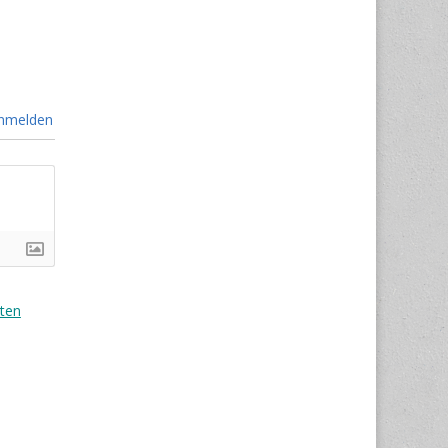
nmelden
ten