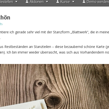
estellen
Aktionen
Kurse
Demo werden
chön
ts
tiere ich gerade sehr viel mit der Stanzform „Blattwerk“, die in mei
.
aus Restbeständen an Stanzteilen – diese bezaubernd schöne Karte (je
ngen). Ich bin immer wieder überrascht, was sich aus Vorhandendem n