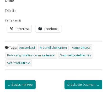
Deine
Dörthe
Teilen mit:
Pinterest
Facebook
Tags:
Ausverkauf
Freundliche Karten
Komplettsets
RobotergrüßeKurs zum Kartenset
Sammelbestelltermin
Set-Produktlinie
Post
← Basics mit Pep
Drückt die Daumen →
navigation