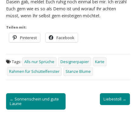
Dasein gab, meldet Euch ruhig noch einmal bei mir. Ich erzähl
Euch gern wie es so als Demo ist und worauf Ihr achten
müsst, wenn Ihr selbst gern einsteigen möchtet.
Teilen mit:
Pinterest
Facebook
Tags:
Alls nur Sprüche
Designerpapier
Karte
Rahmen für Schüttelfenster
Stanze Blume
Post
← Sonnenschein und gute
Liebestoll →
navigation
Laune