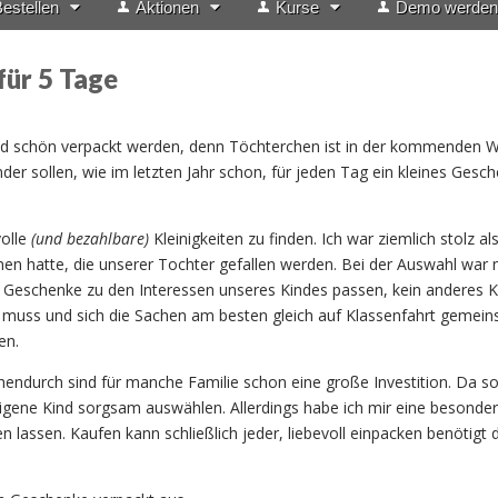
estellen
Aktionen
Kurse
Demo werden
für 5 Tage
s
d schön verpackt werden, denn Töchterchen ist in der kommenden 
nder sollen, wie im letzten Jahr schon, für jeden Tag ein kleines Gesc
volle
(und bezahlbare)
Kleinigkeiten zu finden. Ich war ziemlich stolz als
n hatte, die unserer Tochter gefallen werden. Bei der Auswahl war 
en Geschenke zu den Interessen unseres Kindes passen, kein anderes K
n muss und sich die Sachen am besten gleich auf Klassenfahrt gemei
en.
chendurch sind für manche Familie schon eine große Investition. Da s
igene Kind sorgsam auswählen. Allerdings habe ich mir eine besonde
 lassen. Kaufen kann schließlich jeder, liebevoll einpacken benötigt