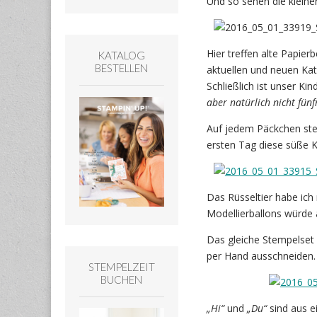
Und so sehen die kleine
Hier treffen alte Papier
KATALOG
BESTELLEN
aktuellen und neuen Ka
Schließlich ist unser Ki
aber natürlich nicht fün
Auf jedem Päckchen steh
ersten Tag diese süße Kl
Das Rüsseltier habe ic
Modellierballons würde 
Das gleiche Stempelset 
per Hand ausschneiden.
STEMPELZEIT
BUCHEN
„Hi“
und
„Du“
sind aus e