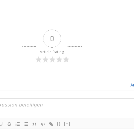
0
Article Rating
A
{}
[+]