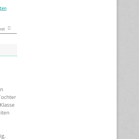
ten
est
en
Tochter
 Klasse
iten
ig,