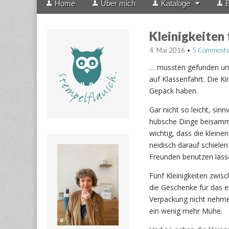
Home
Über mich
Kataloge
B
menu
to
content
Kleinigkeiten 
4. Mai 2016
•
5 Comment
… mussten gefunden un
auf Klassenfahrt. Die Ki
Gepäck haben.
Gar nicht so leicht, sinn
hübsche Dinge beisamme
wichtig, dass die klein
neidisch darauf schiele
Freunden benutzen lass
Fünf Kleinigkeiten zwis
die Geschenke für das e
Verpackung nicht nehmen
ein wenig mehr Mühe.