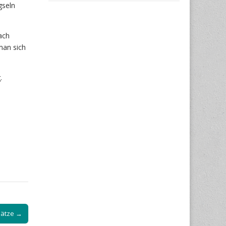
gseln
ach
man sich
.
hätze →