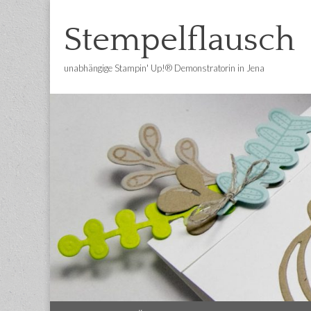
Stempelflausch
unabhängige Stampin' Up!® Demonstratorin in Jena
Main
Skip