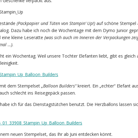
n Geschenke verpackt aus.
bestände
(Packpapier und Tüten von Stampin‘ Up!)
auf schöne Stempel
talog. Dazu habe ich noch die Wochentage mit dem Dymo Junior gepr
nd eine kleine Leseratte
(was sich auch im Inneren der Verpackungen zei
fmal …).
t ein Wochentag. Weil unsere Tochter Elefanten liebt, gibt es gleich
einigkeit.
h mit dem Stempelset
„Balloon Builders“
kreiert. Ein „echter“ Elefant au
auch schlecht ins Reisegepäck passen.
habe ich für das Dienstagstütchen benutzt. Die Herzballons lassen si
inem neuen Stempelset, das Ihr ab Juni entdecken könnt.