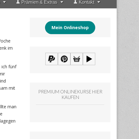
Prämien & Extras
Kontakt
Mein Onlineshop
Woche
henk im
 ich fünf
mir
ind
nsam mit
PREMIUM ONLINEKURSE HIER
KAUFEN
ollte man
re
 dagegen