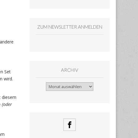
ZUM NEWSLETTER ANMELDEN
 andere
ARCHIV
en Set
n wird.
Archiv
t diesem
e
(oder
 am