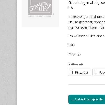
Geburtstag, mal abgese
u.ä.
Im letzten Jahr hat unse
Hause gebracht, sonde
nur wünschen kann. Ich b
Ich wünsche Euch einen
Eure
Dörthe
Teilen mit:
Pinterest
Fac
Post
← Geburtstagspuzzle
navigation