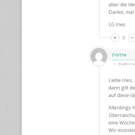
aber die Ide
Danke, mal 
LG Ines
0
Dörthe
10 Jahre z
Liebe Ines,
dann gilt d
auf diese 
Allerdings 
Überraschun
eine Woche 
Wir musste