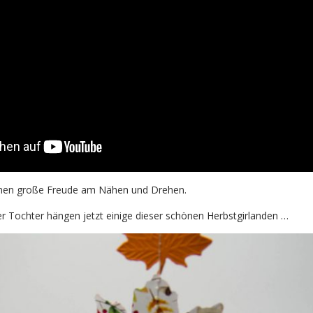
men große Freude am Nähen und Drehen.
 Tochter hängen jetzt einige dieser schönen Herbstgirlanden …