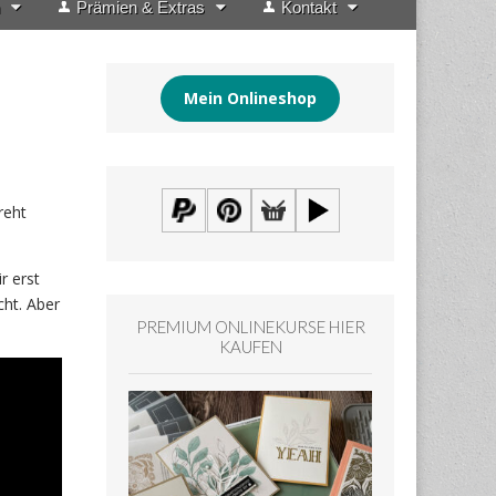
Prämien & Extras
Kontakt
Mein Onlineshop
reht
r erst
ht. Aber
PREMIUM ONLINEKURSE HIER
KAUFEN