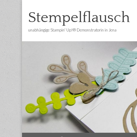
Stempelflausch
unabhängige Stampin' Up!® Demonstratorin in Jena
Main
Skip