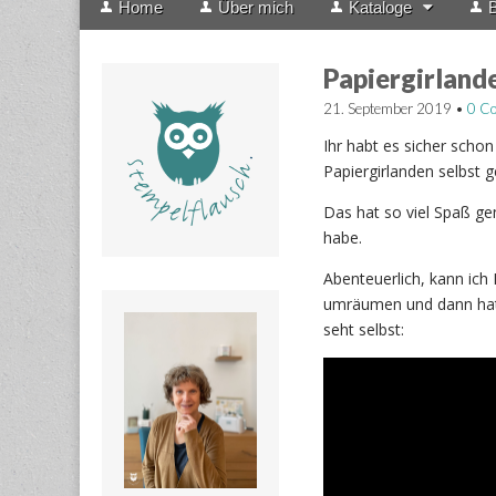
Home
Über mich
Kataloge
B
menu
to
content
Papiergirland
21. September 2019
•
0 C
Ihr habt es sicher schon
Papiergirlanden selbst g
Das hat so viel Spaß ge
habe.
Abenteuerlich, kann ich
umräumen und dann hat 
seht selbst: