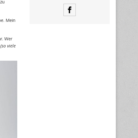
 zu
be. Mein
hr. Wer
e
(so viele