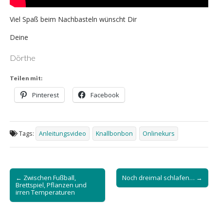
Viel Spaß beim Nachbasteln wünscht Dir
Deine
Dörthe
Teilen mit:
Pinterest
Facebook
Tags:
Anleitungsvideo
Knallbonbon
Onlinekurs
Post
← Zwischen Fußball,
Noch dreimal schlafen… →
navigation
Brettspiel, Pflanzen und
irren Temperaturen